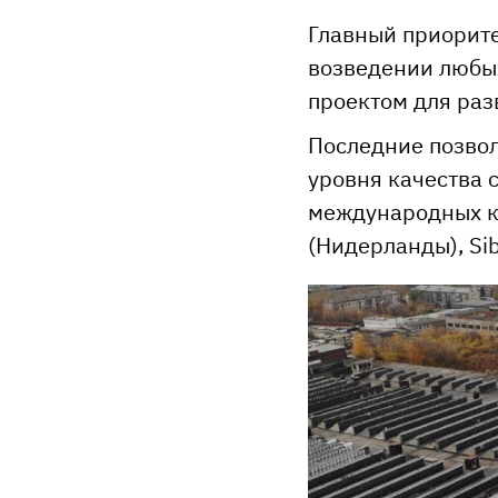
Главный приорит
возведении любых
проектом для раз
Последние позвол
уровня качества 
международных ком
(Нидерланды), Sib