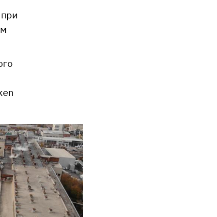
 при
ым
ого
ken