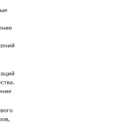
рые
ение
жений
каций
ства.
ение
ового
ров,