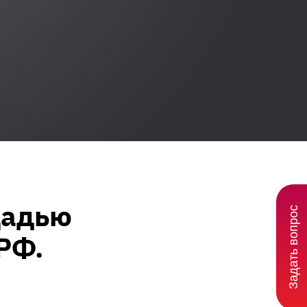
щадью
Задать вопрос
 РФ.