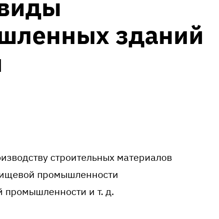
 виды
шленных зданий
м
оизводству строительных материалов
пищевой промышленности
ой промышленности
и т. д.