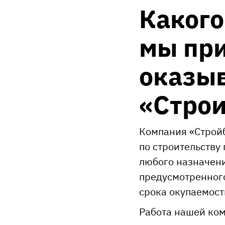
Какого
мы пр
оказыв
«Строи
Компания «Стройб
по строительству
любого назначени
предусмотренного
срока окупаемост
Работа нашей ко