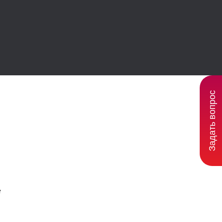
Задать вопрос
ы
е