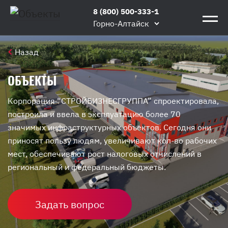
8 (800) 500-333-1
Горно-Алтайск
Назад
ОБЪЕКТЫ
Корпорация “СТРОЙБИЗНЕСГРУППА” спроектировала,
построила и ввела в эксплуатацию более 70
значимых инфраструктурных объектов. Сегодня они
приносят пользу людям, увеличивают кол-во рабочих
мест, обеспечивают рост налоговых отчислений в
региональный и федеральный бюджеты.
Задать вопрос