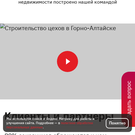
недвижимости построено нашей командой
Задать вопрос
Клиенты и партнеры
Мы используем cookie и Яндекс Метрику для работы и
Понятно
улучшения сайта. Подробнее — в
политике обработки
персональных данных
.