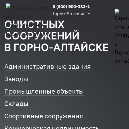
Главная
/
Строим
/
Строительство
8 (800) 500-333-1
СТРОИТЕЛЬСТВО
очистных
Горно-Алтайск
сооружений
ОЧИСТНЫХ
СООРУЖЕНИЙ
В ГОРНО-АЛТАЙСКЕ
Административные здания
Заводы
Промышленные объекты
Склады
Спортивные сооружения
Коммерческая недвижимость