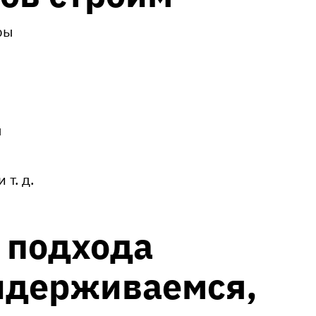
ры
ы
и т. д.
 подхода
идерживаемся,