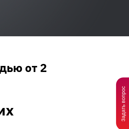
дью от 2
Задать вопрос
их