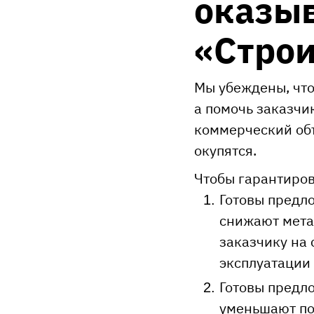
оказыв
«Строи
Мы убеждены, что
а помочь заказчи
коммерческий объ
окупятся.
Чтобы гарантиров
Готовы предл
снижают мета
заказчику на
эксплуатации
Готовы предл
уменьшают пот