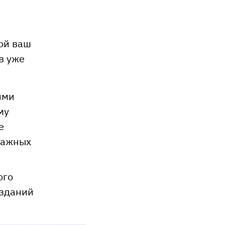
ой ваш
в уже
ями
му
е
тажных
ого
 зданий