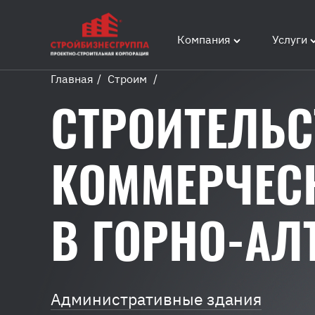
Компания
Услуги
Главная
/
Строим
/
Строительство
СТРОИТЕЛЬС
коммерческих
зданий
КОММЕРЧЕС
В ГОРНО-АЛ
Административные здания