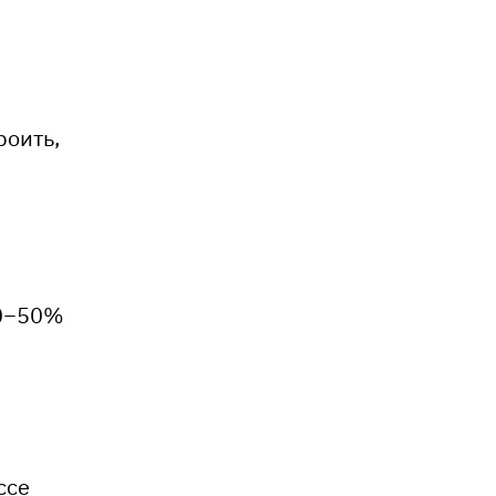
роить,
й
30−50%
ссе