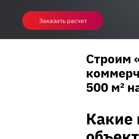
Заказать расчет
Строим 
коммерч
500 м² н
Какие
объект