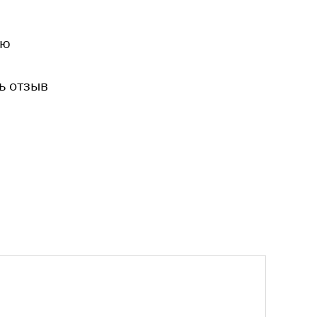
ию
ь отзыв